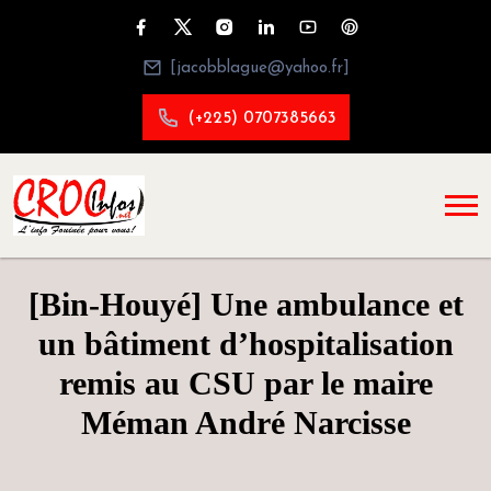
[jacobblague@yahoo.fr]
(+225) 0707385663
[Bin-Houyé] Une ambulance et
un bâtiment d’hospitalisation
remis au CSU par le maire
Méman André Narcisse