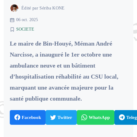
Édité par
Sériba KONE
06 oct. 2025
SOCIETE
Le maire de Bin-Houyé, Méman André
Narcisse, a inauguré le 1er octobre une
ambulance neuve et un bâtiment
d’hospitalisation réhabilité au CSU local,
marquant une avancée majeure pour la
santé publique communale.
Facebook
Twitter
WhatsApp
Tele