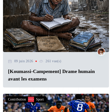
09 juin 2026
261 vue(s)
[Koumassi-Campement] Drame humain
avant les examens
Contribution
==>
Sport