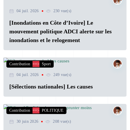
04 juil. 2026
230 vue(s)
[Inondations en Côte d’Ivoire] Le
mouvement politique ADCI alerte sur les
inondations et le relogement
Contribution
==>
Sport
04 juil. 2026
249 vue(s)
[Sélections nationales] Les causes
Contribution
==>
POLITIQUE
30 juin 2026
208 vue(s)