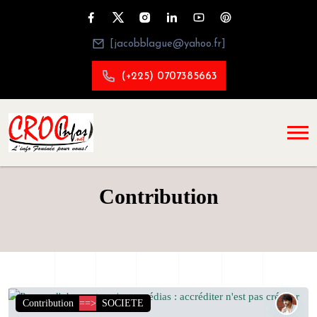
[jacobblague@yahoo.fr]
(+225) 0707385663
Contribution
Contribution
==>
SOCIETE