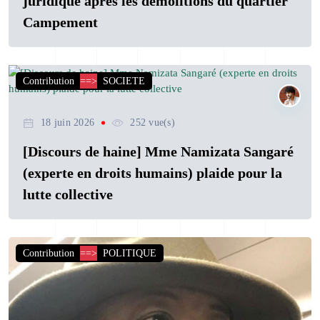
juridique après les démolitions du quartier
Campement
Contribution
==>
SOCIETE
18 juin 2026
252 vue(s)
[Discours de haine] Mme Namizata Sangaré
(experte en droits humains) plaide pour la
lutte collective
Contribution
==>
POLITIQUE