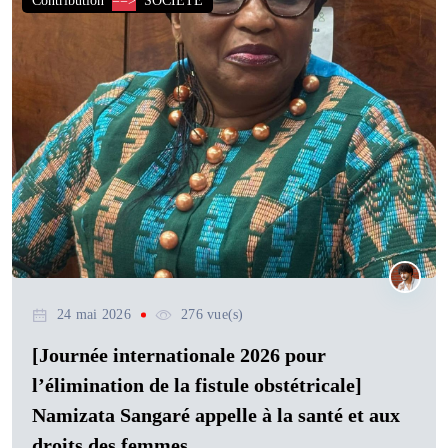
Contribution
==>
SOCIETE
24 mai 2026
276 vue(s)
[Journée internationale 2026 pour
l’élimination de la fistule obstétricale]
Namizata Sangaré appelle à la santé et aux
droits des femmes