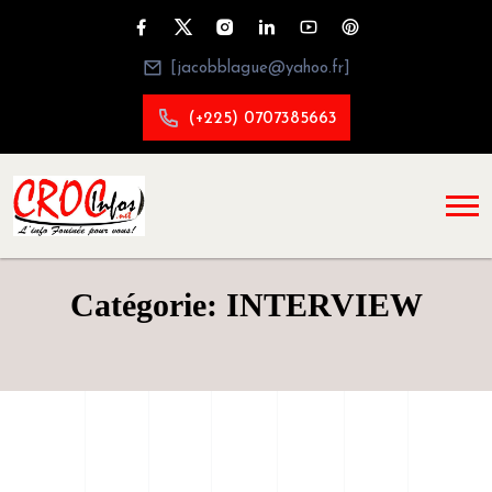
[jacobblague@yahoo.fr]
(+225) 0707385663
Catégorie: INTERVIEW