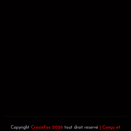
RÉCÉPISSÉ:
Dépôt au greffe: 24351/GTCA/ RC/2021 du
02/09/2021
REGISTRE DE COMMERCE:
RCCM: 021-B12-02738-CC: 21
58102H
JACOB BLAGUÉ:
Téléphone:
(+225) 0707385663
Téléphone:
(+225) 0140697879
Copyright
Crocinfos 2026
tout droit reservé
| Conçu et