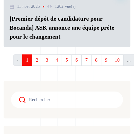
11 nov. 2025
1202 vue(s)
[Premier dépôt de candidature pour
Bocanda] ASK annonce une équipe prête
pour le changement
‹
1
2
3
4
5
6
7
8
9
10
...