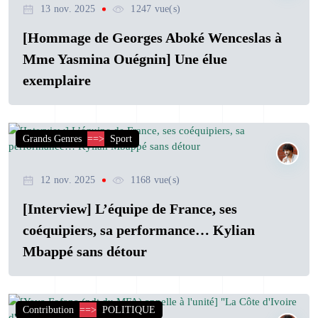
13 nov. 2025
1247 vue(s)
[Hommage de Georges Aboké Wenceslas à
Mme Yasmina Ouégnin] Une élue
exemplaire
Grands Genres
==>
Sport
12 nov. 2025
1168 vue(s)
[Interview] L’équipe de France, ses
coéquipiers, sa performance… Kylian
Mbappé sans détour
Contribution
==>
POLITIQUE