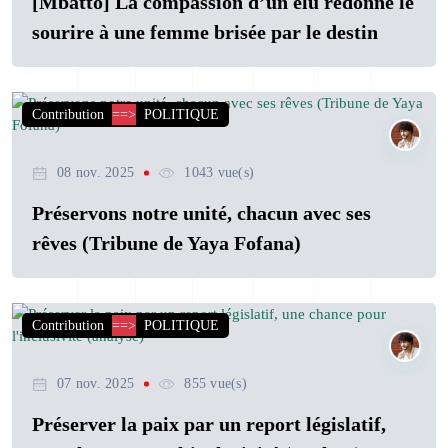
[Mbatto] La compassion d’un élu redonne le
sourire à une femme brisée par le destin
Contribution
==>
POLITIQUE
08 nov. 2025
1043 vue(s)
Préservons notre unité, chacun avec ses
rêves (Tribune de Yaya Fofana)
Contribution
==>
POLITIQUE
07 nov. 2025
855 vue(s)
Préserver la paix par un report législatif,