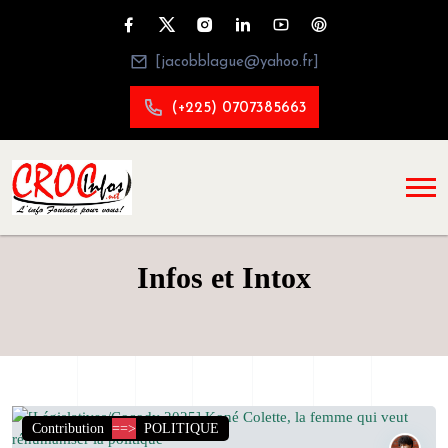
[jacobblague@yahoo.fr]
(+225) 0707385663
Infos et Intox
Contribution
==>
POLITIQUE