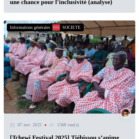
une chance pour l'inclusivité (analyse)
Informations générales
==>
SOCIETE
07 nov. 2025
1568 vue(s)
[Tchewi Festival 2025] Tiébissou s’anime