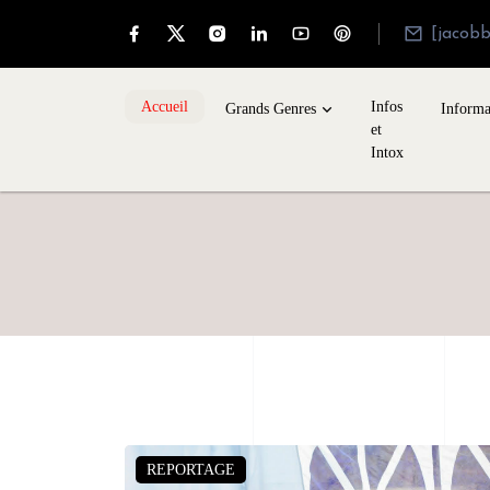
[jacob
Accueil
Infos
Grands Genres
Informa
et
Intox
REPORTAGE