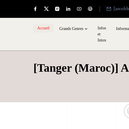
[jacob
Accueil
Infos
Grands Genres
Informa
et
Intox
[Tanger (Maroc)] 