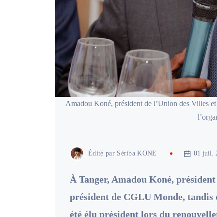
Amadou Koné, président de l’Union des Villes et
l’orga
Édité par
Sériba KONE
01 juil.
À Tanger, Amadou Koné, président 
président de CGLU Monde, tandis 
été élu président lors du renouvell