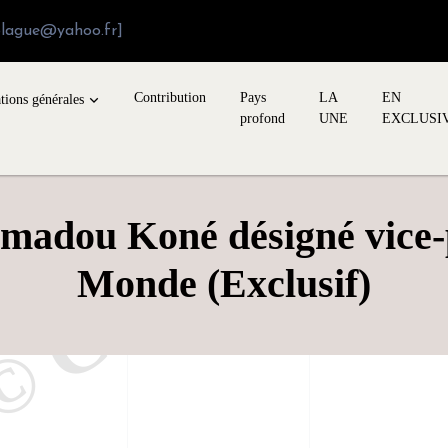
blague@yahoo.fr]
Contribution
Pays
LA
EN
tions générales
profond
UNE
EXCLUSI
Amadou Koné désigné vice
Monde (Exclusif)