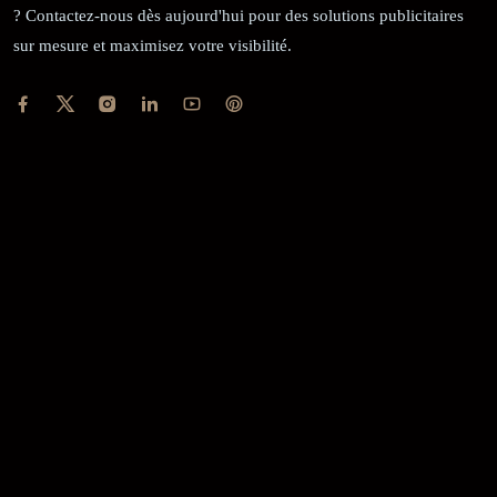
? Contactez-nous dès aujourd'hui pour des solutions publicitaires
sur mesure et maximisez votre visibilité.
RÉCÉPISSÉ:
Dépôt au greffe: 24351/GTCA/ RC/2021 du
02/09/2021
REGISTRE DE COMMERCE:
RCCM: 021-B12-02738-CC: 21
58102H