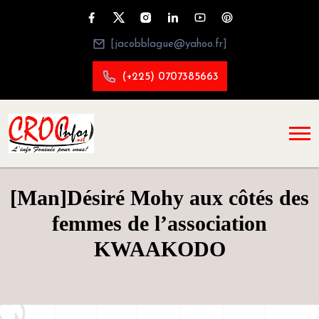
[jacobblague@yahoo.fr]
(+225) 0707385663
[Man]Désiré Mohy aux côtés des
femmes de l’association
KWAAKODO