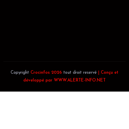
JACOB BLAGUÉ:
Téléphone:
(+225) 0707385663
Téléphone:
(+225) 0140697879
Copyright
Crocinfos 2026
tout droit reservé
| Conçu et
développé par WWW.ALERTE-INFO.NET