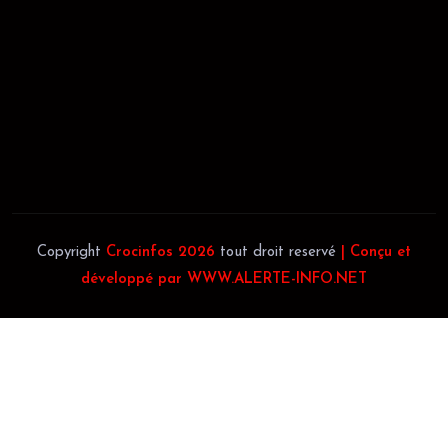
JACOB BLAGUÉ:
Téléphone:
(+225) 0707385663
Téléphone:
(+225) 0140697879
Copyright
Crocinfos 2026
tout droit reservé
| Conçu et
développé par WWW.ALERTE-INFO.NET