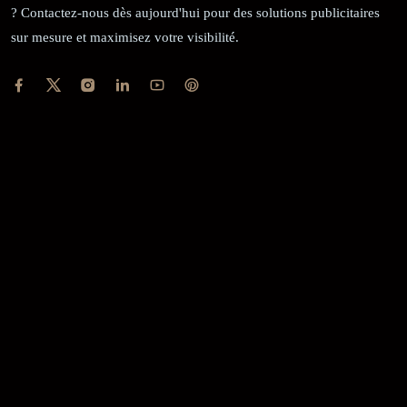
? Contactez-nous dès aujourd'hui pour des solutions publicitaires
sur mesure et maximisez votre visibilité.
RÉCÉPISSÉ:
Dépôt au greffe: 24351/GTCA/ RC/2021 du
02/09/2021
REGISTRE DE COMMERCE:
RCCM: 021-B12-02738-CC: 21
58102H