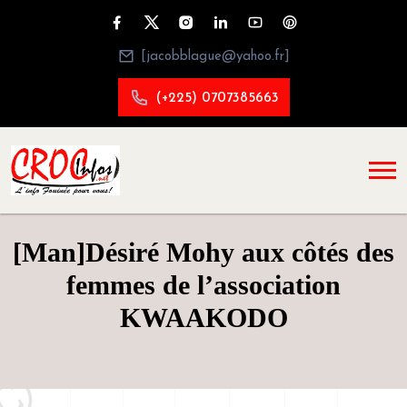
[jacobblague@yahoo.fr]
(+225) 0707385663
[Man]Désiré Mohy aux côtés des
femmes de l’association
KWAAKODO