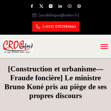
[jacobblague@yahoo.fr]
(+225) 0707385663
[Construction et urbanisme—
Fraude foncière] Le ministre
Bruno Koné pris au piège de ses
propres discours