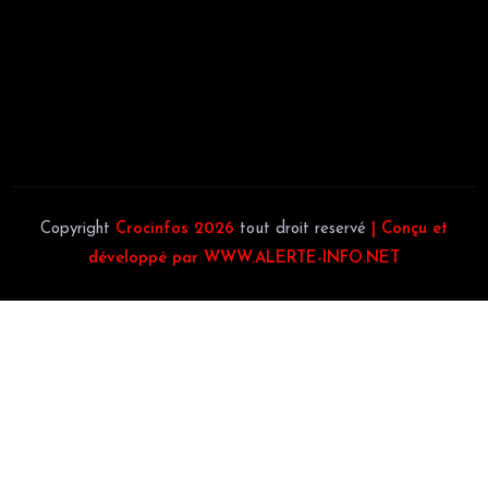
JACOB BLAGUÉ:
Téléphone:
(+225) 0707385663
Téléphone:
(+225) 0140697879
Copyright
Crocinfos 2026
tout droit reservé
| Conçu et
développé par WWW.ALERTE-INFO.NET