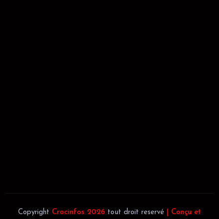
RÉCÉPISSÉ:
Dépôt au greffe: 24351/GTCA/ RC/2021 du
02/09/2021
REGISTRE DE COMMERCE:
RCCM: 021-B12-02738-CC: 21
58102H
JACOB BLAGUÉ:
Téléphone:
(+225) 0707385663
Téléphone:
(+225) 0140697879
Copyright
Crocinfos 2026
tout droit reservé
| Conçu et