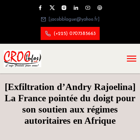
[jacobblague@yahoo.fr]
(+225) 0707385663
[Exfiltration d’Andry Rajoelina]
La France pointée du doigt pour
son soutien aux régimes
autoritaires en Afrique