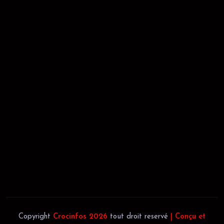
RÉCÉPISSÉ:
Dépôt au greffe: 24351/GTCA/ RC/2021 du
02/09/2021
REGISTRE DE COMMERCE:
RCCM: 021-B12-02738-CC: 21
58102H
JACOB BLAGUÉ:
Téléphone:
(+225) 0707385663
Téléphone:
(+225) 0140697879
Copyright
Crocinfos 2026
tout droit reservé
| Conçu et