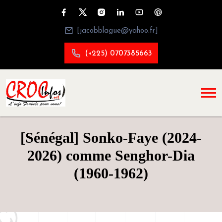
[jacobblague@yahoo.fr]
(+225) 0707385663
[Sénégal] Sonko-Faye (2024-
2026) comme Senghor-Dia
(1960-1962)