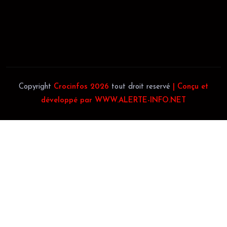
Téléphone:
(+225) 0707385663
Téléphone:
(+225) 0140697879
Copyright
Crocinfos 2026
tout droit reservé
| Conçu et
développé par WWW.ALERTE-INFO.NET