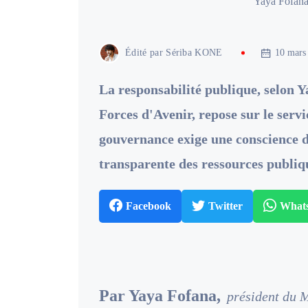
Yaya Fofana
Édité par
Sériba KONE
10 mars
La responsabilité publique, selon
Forces d'Avenir, repose sur le serv
gouvernance exige une conscience dr
transparente des ressources publiq
Facebook
Twitter
What
Par Yaya Fofana,
président du 