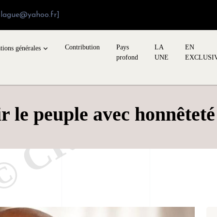
blague@yahoo.fr]
Contribution
Pays
LA
EN
tions générales
profond
UNE
EXCLUSI
le peuple avec honnêteté 