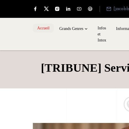
[jacob
Accueil
Infos
Grands Genres
Informa
et
Intox
[TRIBUNE] Servir 