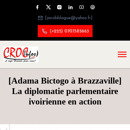
[jacobblague@yahoo.fr]
(+225) 0707385663
[Adama Bictogo à Brazzaville]
La diplomatie parlementaire
ivoirienne en action