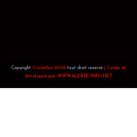
JACOB BLAGUÉ:
Téléphone:
(+225) 0707385663
Téléphone:
(+225) 0140697879
Copyright
Crocinfos 2026
tout droit reservé
| Conçu et
développé par WWW.ALERTE-INFO.NET