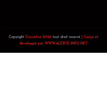
Téléphone:
(+225) 0707385663
Téléphone:
(+225) 0140697879
Copyright
Crocinfos 2026
tout droit reservé
| Conçu et
développé par WWW.ALERTE-INFO.NET