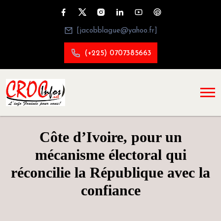
[jacobblague@yahoo.fr]
(+225) 0707385663
Côte d’Ivoire, pour un
mécanisme électoral qui
réconcilie la République avec la
confiance