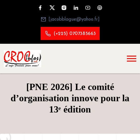
[jacobblague@yahoo.fr]
(+225) 0707385663
[PNE 2026] Le comité
d’organisation innove pour la
13ᵉ édition