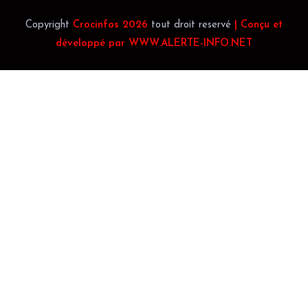
Copyright
Crocinfos 2026
tout droit reservé
| Conçu et
développé par WWW.ALERTE-INFO.NET