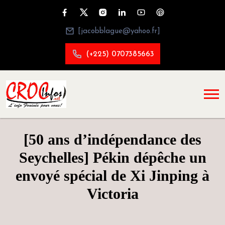
[jacobblague@yahoo.fr]
(+225) 0707385663
[50 ans d’indépendance des
Seychelles] Pékin dépêche un
envoyé spécial de Xi Jinping à
Victoria