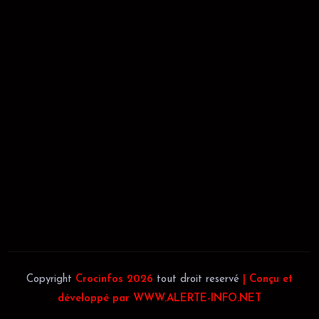
RÉCÉPISSÉ:
Dépôt au greffe: 24351/GTCA/ RC/2021 du
02/09/2021
REGISTRE DE COMMERCE:
RCCM: 021-B12-02738-CC: 21
58102H
JACOB BLAGUÉ:
Téléphone:
(+225) 0707385663
Téléphone:
(+225) 0140697879
Copyright
Crocinfos 2026
tout droit reservé
| Conçu et
développé par WWW.ALERTE-INFO.NET