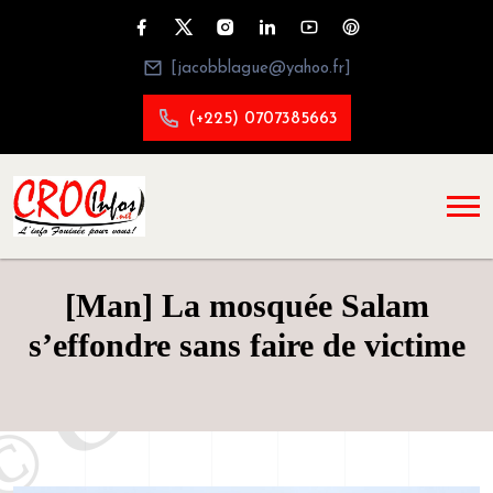
[jacobblague@yahoo.fr]
(+225) 0707385663
[Man] La mosquée Salam
s’effondre sans faire de victime