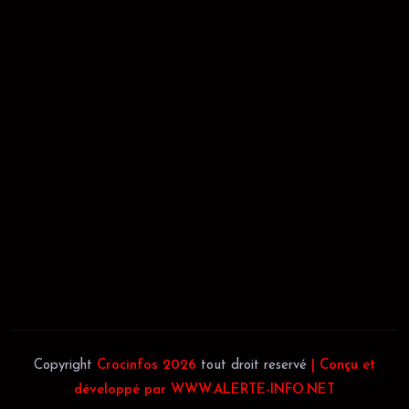
RÉCÉPISSÉ:
Dépôt au greffe: 24351/GTCA/ RC/2021 du
02/09/2021
REGISTRE DE COMMERCE:
RCCM: 021-B12-02738-CC: 21
58102H
JACOB BLAGUÉ:
Téléphone:
(+225) 0707385663
Téléphone:
(+225) 0140697879
Copyright
Crocinfos 2026
tout droit reservé
| Conçu et
développé par WWW.ALERTE-INFO.NET