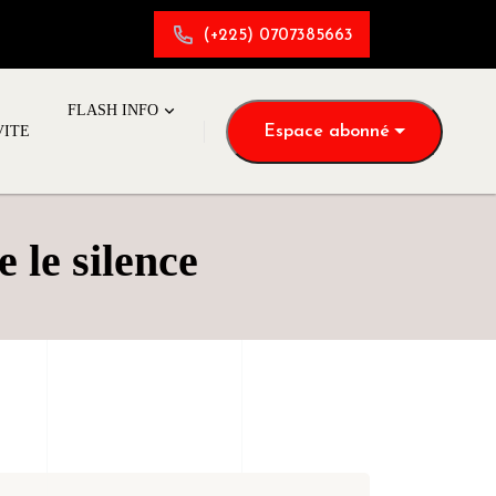
(+225) 0707385663
FLASH INFO
Espace abonné
VITE
 le silence