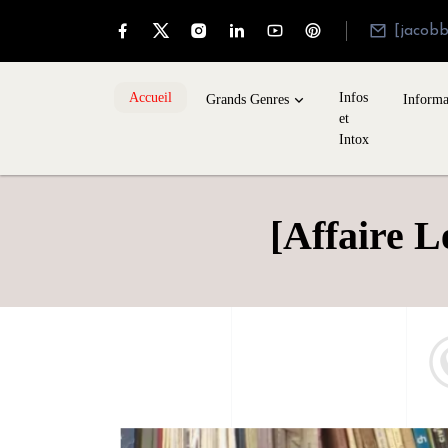
[jacob
Accueil
Infos
Grands Genres
Informa
et
Intox
[Affaire L