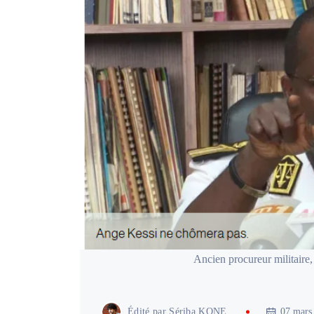
Ancien procureur militair
Édité par
Sériba KONE
07 mars