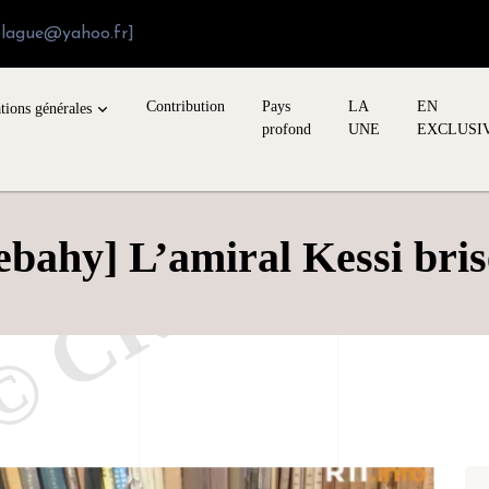
blague@yahoo.fr]
Contribution
Pays
LA
EN
tions générales
profond
UNE
EXCLUSI
ebahy] L’amiral Kessi brise