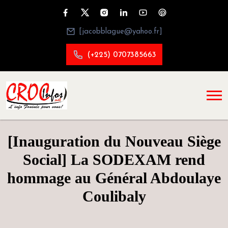
[jacobblague@yahoo.fr]
(+225) 0707385663
[Inauguration du Nouveau Siège
Social] La SODEXAM rend
hommage au Général Abdoulaye
Coulibaly