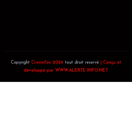
JACOB BLAGUÉ:
Téléphone:
(+225) 0707385663
Téléphone:
(+225) 0140697879
Copyright
Crocinfos 2026
tout droit reservé
| Conçu et
développé par WWW.ALERTE-INFO.NET