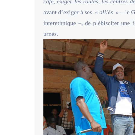
café, exiger les routes, les centres d
avant d’exiger à ses
« alliés
» – le G
interethnique –, de plébisciter une
urnes.