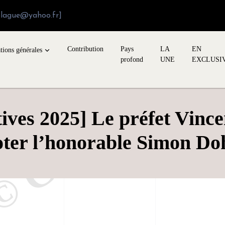
blague@yahoo.fr]
Contribution
Pays
LA
EN
tions générales
profond
UNE
EXCLUSI
tives 2025] Le préfet Vince
oter l’honorable Simon Do