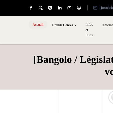
[jacob
Accueil
Infos
Grands Genres
Informa
et
Intox
[Bangolo / Législa
v