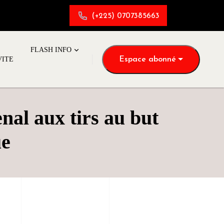
(+225) 0707385663
FLASH INFO
Espace abonné
VITE
al aux tirs au but
ue