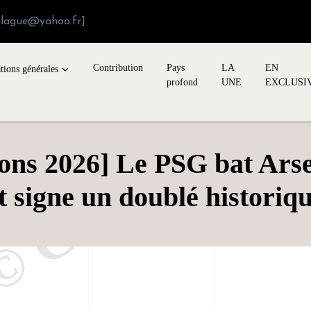
blague@yahoo.fr]
Contribution
Pays
LA
EN
tions générales
profond
UNE
EXCLUSI
ons 2026] Le PSG bat Arsen
t signe un doublé historiq