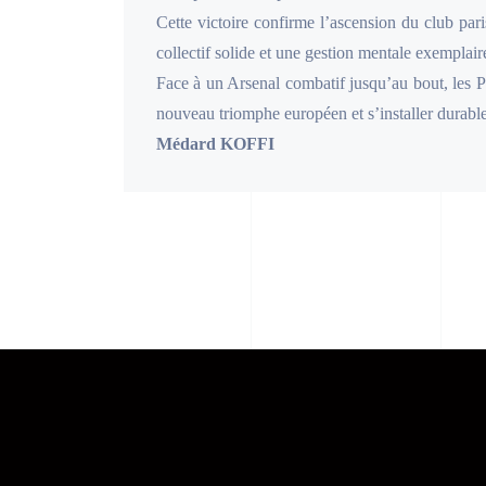
Cette victoire confirme l’ascension du club par
collectif solide et une gestion mentale exemplai
Face à un Arsenal combatif jusqu’au bout, les Par
nouveau triomphe européen et s’installer durabl
Médard KOFFI