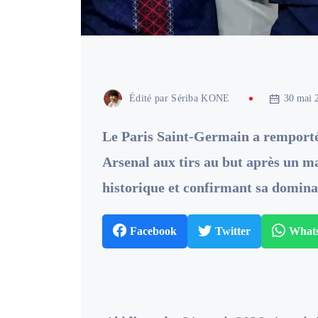
Édité par
Sériba KONE
30 mai 
Le Paris Saint-Germain a remporté
Arsenal aux tirs au but après un m
historique et confirmant sa dominat
Facebook
Twitter
What