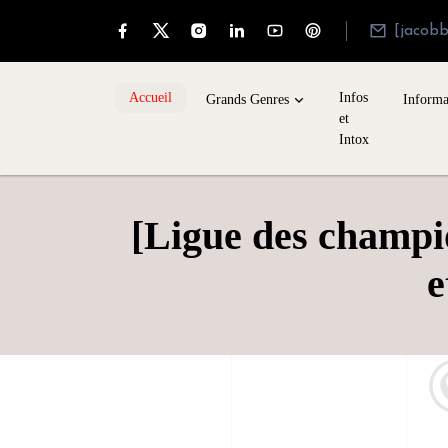
[jacob
Accueil
Infos
Grands Genres
Informa
et
Intox
[Ligue des champi
e