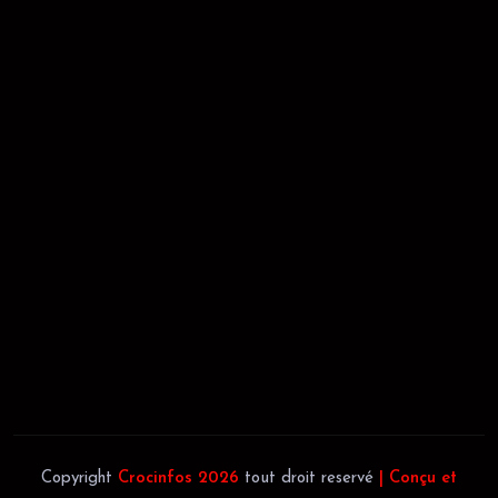
RÉCÉPISSÉ:
Dépôt au greffe: 24351/GTCA/ RC/2021 du
02/09/2021
REGISTRE DE COMMERCE:
RCCM: 021-B12-02738-CC: 21
58102H
JACOB BLAGUÉ:
Téléphone:
(+225) 0707385663
Téléphone:
(+225) 0140697879
Copyright
Crocinfos 2026
tout droit reservé
| Conçu et