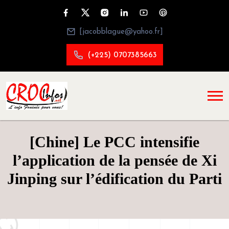
[jacobblague@yahoo.fr]
(+225) 0707385663
[Chine] Le PCC intensifie
l’application de la pensée de Xi
Jinping sur l’édification du Parti