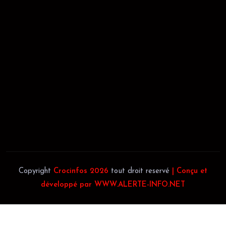
02/09/2021
REGISTRE DE COMMERCE:
RCCM: 021-B12-02738-CC: 21
58102H
JACOB BLAGUÉ:
Téléphone:
(+225) 0707385663
Téléphone:
(+225) 0140697879
Copyright
Crocinfos 2026
tout droit reservé
| Conçu et
développé par WWW.ALERTE-INFO.NET