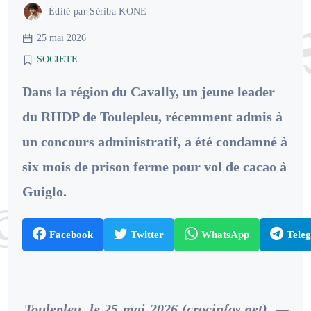
Édité par
Sériba KONE
25 mai 2026
SOCIETE
Dans la région du Cavally, un jeune leader
du RHDP de Toulepleu, récemment admis à
un concours administratif, a été condamné à
six mois de prison ferme pour vol de cacao à
Guiglo.
Facebook
Twitter
WhatsApp
Tele
Toulepleu, le 25 mai 2026 (crocinfos.net)
—