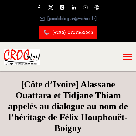
[jacobblague@yahoo.fr]
(+225) 0707385663
[Côte d’Ivoire] Alassane
Ouattara et Tidjane Thiam
appelés au dialogue au nom de
l’héritage de Félix Houphouët-
Boigny