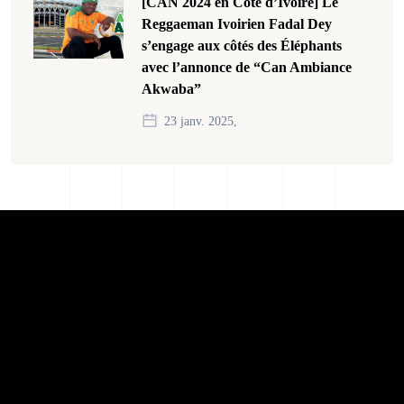
[CAN 2024 en Côte d’Ivoire] Le
Reggaeman Ivoirien Fadal Dey
s’engage aux côtés des Éléphants
avec l’annonce de “Can Ambiance
Akwaba”
23 janv. 2025,