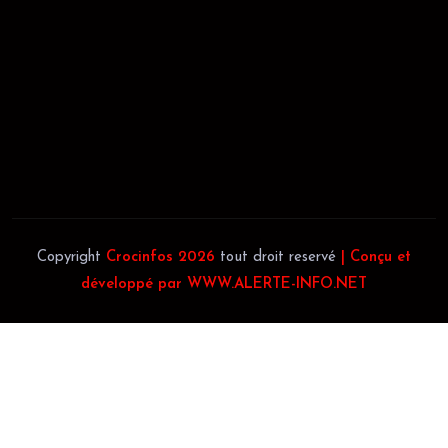
JACOB BLAGUÉ:
Téléphone:
(+225) 0707385663
Téléphone:
(+225) 0140697879
Copyright
Crocinfos 2026
tout droit reservé
| Conçu et
développé par WWW.ALERTE-INFO.NET