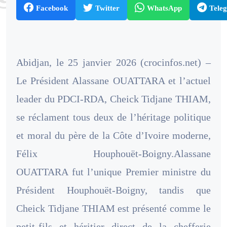
Facebook
Twitter
WhatsApp
Tele
Abidjan, le 25 janvier 2026 (crocinfos.net) –
Le Président Alassane OUATTARA et l’actuel
leader du PDCI-RDA, Cheick Tidjane THIAM,
se réclament tous deux de l’héritage politique
et moral du père de la Côte d’Ivoire moderne,
Félix Houphouët-Boigny.
Alassane
OUATTARA fut l’unique Premier ministre du
Président Houphouët-Boigny, tandis que
Cheick Tidjane THIAM est présenté comme le
petit-fils et héritier direct de la chefferie