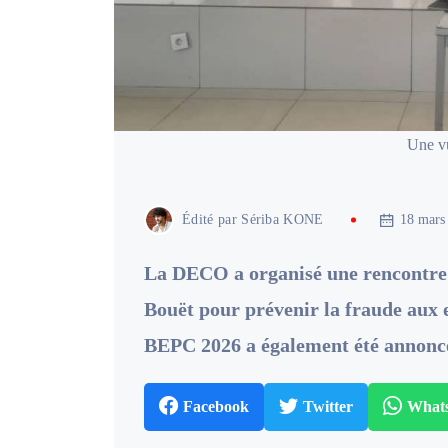
Une vu
Édité par
Sériba KONE
18 mars
La DECO a organisé une rencontre a
Bouët pour prévenir la fraude aux
BEPC 2026 a également été annonc
Facebook
Twitter
What