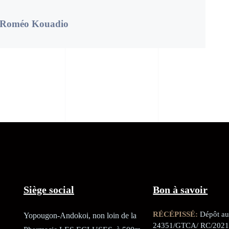
Roméo Kouadio
Siège social
Bon à savoir
RÉCÉPISSÉ:
Dépôt au 
Yopougon-Andokoi, non loin de la
24351/GTCA/ RC/2021