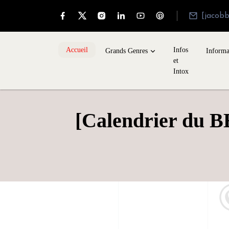
[jacob
Accueil
Infos
Grands Genres
Informa
et
Intox
[Calendrier du B