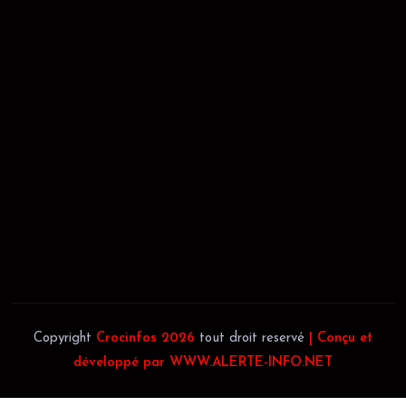
RÉCÉPISSÉ:
Dépôt au greffe: 24351/GTCA/ RC/2021 du
02/09/2021
REGISTRE DE COMMERCE:
RCCM: 021-B12-02738-CC: 21
58102H
JACOB BLAGUÉ:
Téléphone:
(+225) 0707385663
Téléphone:
(+225) 0140697879
Copyright
Crocinfos 2026
tout droit reservé
| Conçu et
développé par WWW.ALERTE-INFO.NET