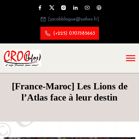
[jacobblague@yahoo.fr]
(+225) 0707385663
[France-Maroc] Les Lions de
l’Atlas face à leur destin