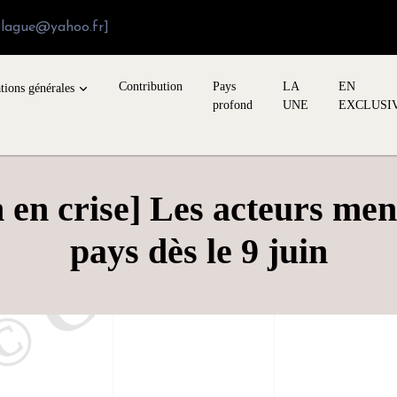
blague@yahoo.fr]
Contribution
Pays
LA
EN
tions générales
profond
UNE
EXCLUSI
n en crise] Les acteurs men
pays dès le 9 juin