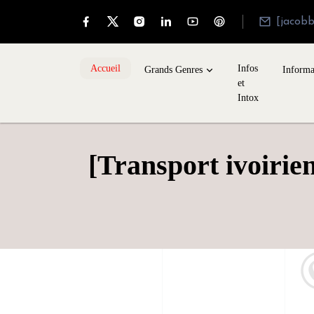
[jacob
Accueil
Infos
Grands Genres
Informa
et
Intox
[Transport ivoirie