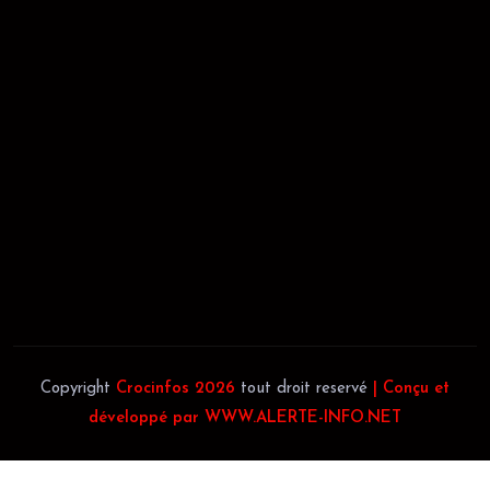
02/09/2021
REGISTRE DE COMMERCE:
RCCM: 021-B12-02738-CC: 21
58102H
JACOB BLAGUÉ:
Téléphone:
(+225) 0707385663
Téléphone:
(+225) 0140697879
Copyright
Crocinfos 2026
tout droit reservé
| Conçu et
développé par WWW.ALERTE-INFO.NET