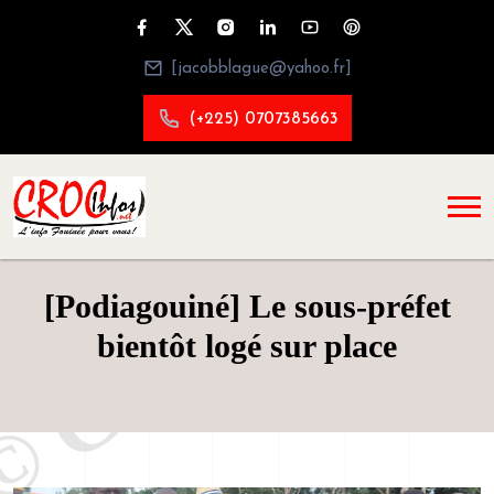
[jacobblague@yahoo.fr]
(+225) 0707385663
[Podiagouiné] Le sous-préfet
bientôt logé sur place