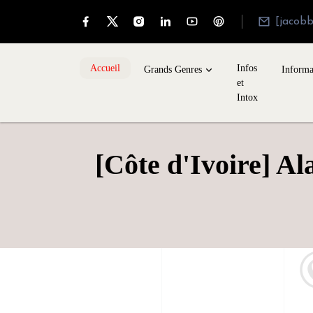
[jacob
Accueil
Infos
Grands Genres
Informa
et
Intox
[Côte d'Ivoire] Al