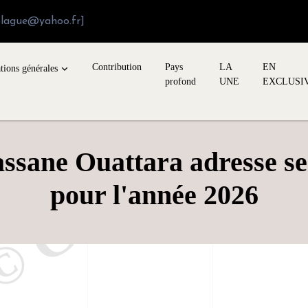
blague@yahoo.fr]
Contribution
Pays
LA
EN
tions générales
profond
UNE
EXCLUSI
assane Ouattara adresse s
pour l'année 2026