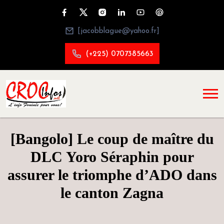
[jacobblague@yahoo.fr]
(+225) 0707385663
[Bangolo] Le coup de maître du
DLC Yoro Séraphin pour
assurer le triomphe d’ADO dans
le canton Zagna