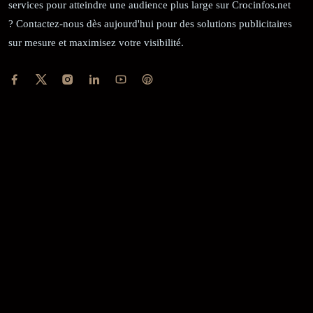
services pour atteindre une audience plus large sur Crocinfos.net
? Contactez-nous dès aujourd'hui pour des solutions publicitaires
sur mesure et maximisez votre visibilité.
RÉCÉPISSÉ:
Dépôt au greffe: 24351/GTCA/ RC/2021 du
02/09/2021
REGISTRE DE COMMERCE:
RCCM: 021-B12-02738-CC: 21
58102H