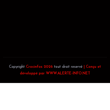
JACOB BLAGUÉ:
Téléphone:
(+225) 0707385663
Téléphone:
(+225) 0140697879
Copyright
Crocinfos 2026
tout droit reservé
| Conçu et
développé par WWW.ALERTE-INFO.NET