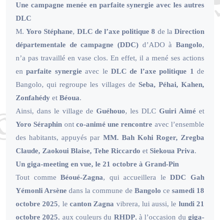
Une campagne menée en parfaite synergie avec les autres
DLC
M.
Yoro Stéphane
,
DLC de l’axe politique 8
de la
Direction
départementale de campagne (DDC)
d’ADO à
Bangolo
,
n’a pas travaillé en vase clos. En effet, il a mené ses actions
en
parfaite synergie
avec le
DLC de l’axe politique 1
de
Bangolo, qui regroupe les villages de
Seba, Péhai, Kahen,
Zonfahédy
et
Béoua
.
Ainsi, dans le village de
Guéhouo
, les DLC
Guiri Aimé
et
Yoro Séraphin
ont
co-animé une rencontre
avec l’ensemble
des habitants, appuyés par
MM. Bah Kohi Roger, Zregba
Claude, Zaokoui Blaise, Tehe Riccardo
et
Siekoua Priva
.
Un giga-meeting en vue, le 21 octobre à Grand-Pin
Tout comme
Béoué-Zagna
, qui accueillera le
DDC Gah
Yémonli Arsène
dans la commune de
Bangolo
ce
samedi 18
octobre 2025
, le
canton Zagna
vibrera, lui aussi, le
lundi 21
octobre 2025
, aux couleurs du
RHDP
, à l’occasion du
giga-