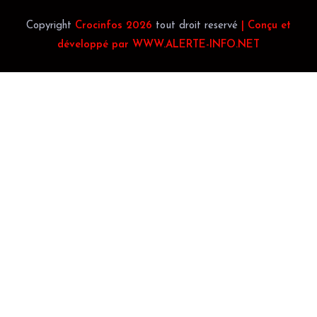
Copyright
Crocinfos 2026
tout droit reservé
| Conçu et
développé par WWW.ALERTE-INFO.NET