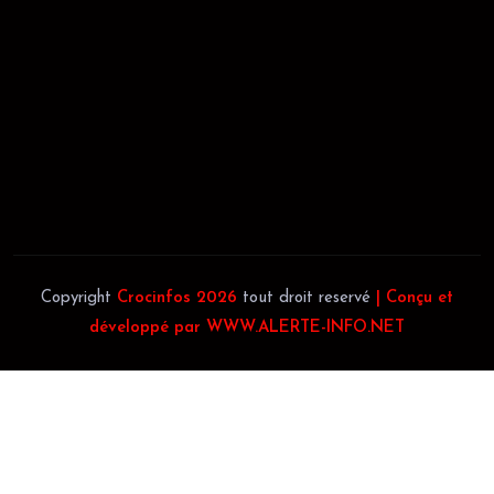
JACOB BLAGUÉ:
Téléphone:
(+225) 0707385663
Téléphone:
(+225) 0140697879
Copyright
Crocinfos 2026
tout droit reservé
| Conçu et
développé par WWW.ALERTE-INFO.NET