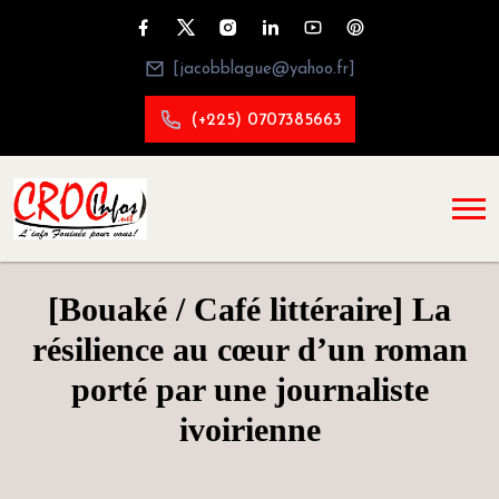
[jacobblague@yahoo.fr]
(+225) 0707385663
[Bouaké / Café littéraire] La
résilience au cœur d’un roman
porté par une journaliste
ivoirienne