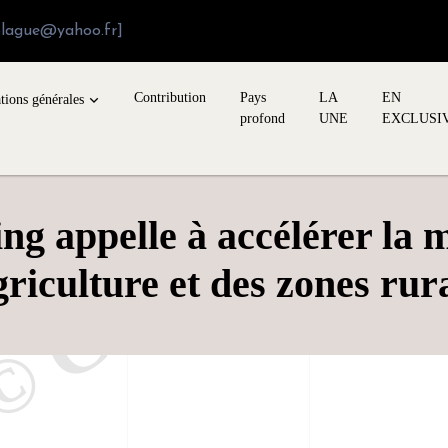
blague@yahoo.fr]
Contribution
Pays
LA
EN
tions générales
profond
UNE
EXCLUSI
ing appelle à accélérer la 
griculture et des zones rur