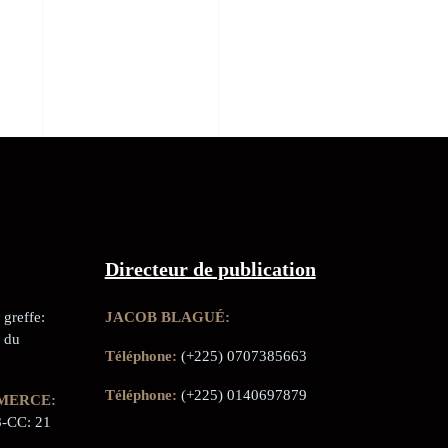
Directeur de publication
greffe:
JACOB BLAGUÉ:
 du
Téléphone:
(+225) 0707385663
Téléphone:
(+225) 0140697879
MERCE:
-CC: 21