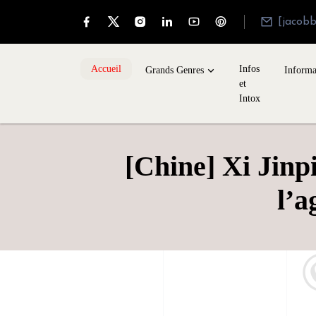
[jacob
Accueil
Infos
Grands Genres
Informa
et
Intox
[Chine] Xi Jinp
l’a