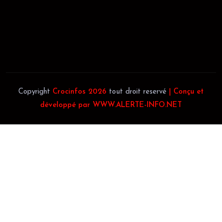
JACOB BLAGUÉ:
Téléphone:
(+225) 0707385663
Téléphone:
(+225) 0140697879
Copyright
Crocinfos 2026
tout droit reservé
| Conçu et
développé par WWW.ALERTE-INFO.NET