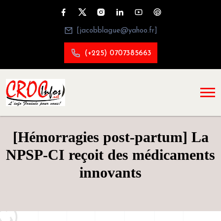
[jacobblague@yahoo.fr]
(+225) 0707385663
[Hémorragies post-partum] La
NPSP-CI reçoit des médicaments
innovants