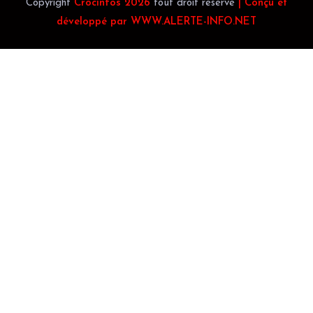
Copyright
Crocinfos 2026
tout droit reservé
| Conçu et
développé par WWW.ALERTE-INFO.NET