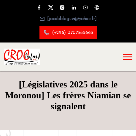
[jacobblague@yahoo.fr]
(+225) 0707385663
[Législatives 2025 dans le
Moronou] Les frères Niamian se
signalent