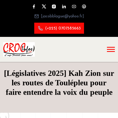
[jacobblague@yahoo.fr]
(+225) 0707385663
[Législatives 2025] Kah Zion sur
les routes de Toulépleu pour
faire entendre la voix du peuple