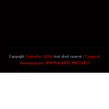
JACOB BLAGUÉ:
Téléphone:
(+225) 0707385663
Téléphone:
(+225) 0140697879
Copyright
Crocinfos 2026
tout droit reservé
| Conçu et
développé par WWW.ALERTE-INFO.NET