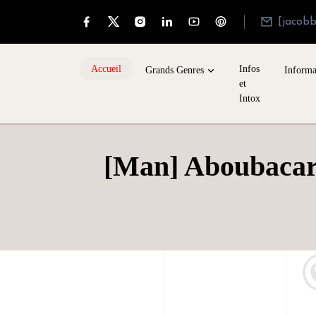
[jacob
Accueil
Infos
Grands Genres
Informa
et
Intox
[Man] Aboubacar 