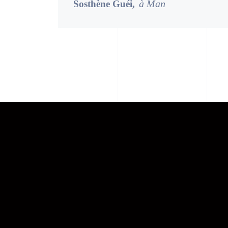
à Man
Sosthène Guéi,