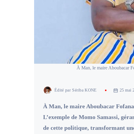
À Man, le maire Aboubacar Fof
Édité par
Sériba KONE
25 mai 
À Man, le maire Aboubacar Fofana 
L’exemple de Momo Samassi, gérant
de cette politique, transformant une