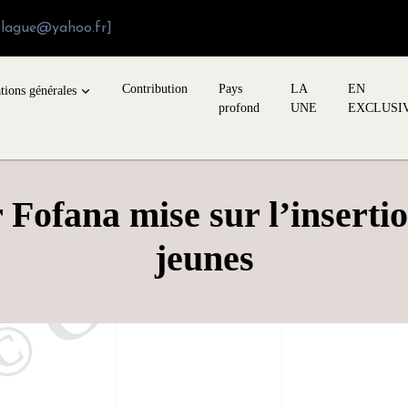
blague@yahoo.fr]
Contribution
Pays
LA
EN
tions générales
profond
UNE
EXCLUSI
Fofana mise sur l’inserti
jeunes