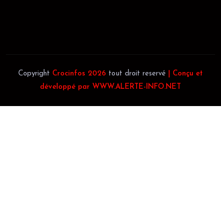
Téléphone:
(+225) 0707385663
Téléphone:
(+225) 0140697879
Copyright
Crocinfos 2026
tout droit reservé
| Conçu et
développé par WWW.ALERTE-INFO.NET