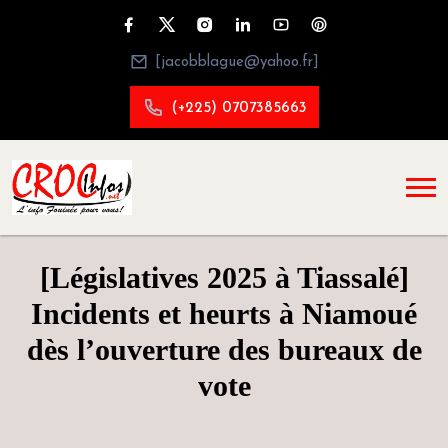
[jacobblague@yahoo.fr]
(+225) 0707385663
[Législatives 2025 à Tiassalé]
Incidents et heurts à Niamoué
dès l’ouverture des bureaux de
vote