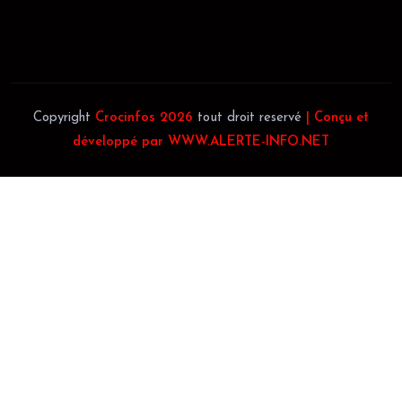
Téléphone:
(+225) 0140697879
Copyright
Crocinfos 2026
tout droit reservé
| Conçu et
développé par WWW.ALERTE-INFO.NET