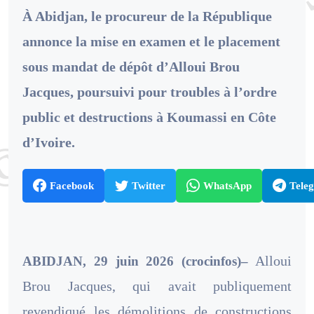
À Abidjan, le procureur de la République
annonce la mise en examen et le placement
sous mandat de dépôt d’Alloui Brou
Jacques, poursuivi pour troubles à l’ordre
public et destructions à Koumassi en Côte
d’Ivoire.
Facebook
Twitter
WhatsApp
Tele
Alloui
ABIDJAN, 29 juin 2026
(crocinfos)–
Brou Jacques, qui avait publiquement
revendiqué les démolitions de constructions