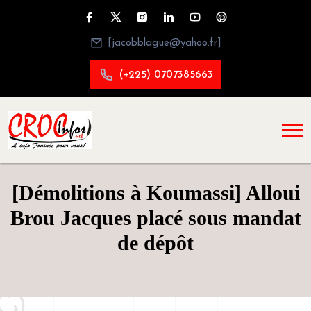
[jacobblague@yahoo.fr]
(+225) 0707385663
[Démolitions à Koumassi] Alloui
Brou Jacques placé sous mandat
de dépôt