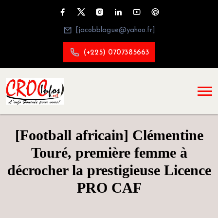
[jacobblague@yahoo.fr]
(+225) 0707385663
[Football africain] Clémentine
Touré, première femme à
décrocher la prestigieuse Licence
PRO CAF