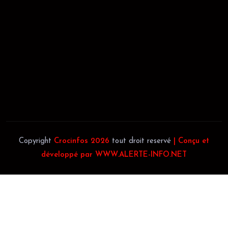
58102H
JACOB BLAGUÉ:
Téléphone:
(+225) 0707385663
Téléphone:
(+225) 0140697879
Copyright
Crocinfos 2026
tout droit reservé
| Conçu et
développé par WWW.ALERTE-INFO.NET