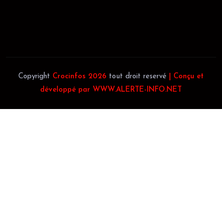
Téléphone:
(+225) 0707385663
Téléphone:
(+225) 0140697879
Copyright
Crocinfos 2026
tout droit reservé
| Conçu et
développé par WWW.ALERTE-INFO.NET