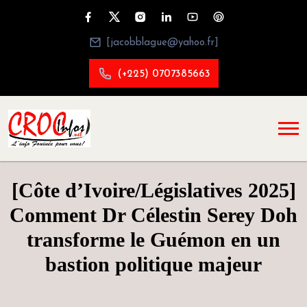
[jacobblague@yahoo.fr]
(+225) 0707385663
[Côte d’Ivoire/Législatives 2025]
Comment Dr Célestin Serey Doh
transforme le Guémon en un
bastion politique majeur