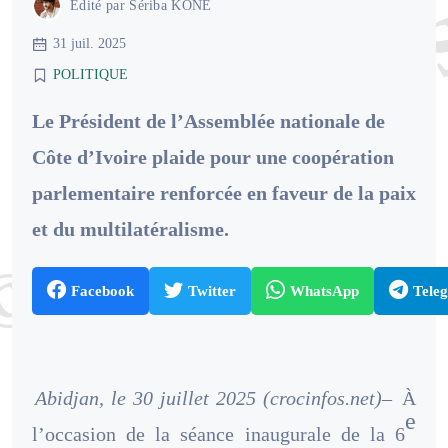
Édité par
Sériba KONE
31 juil. 2025
POLITIQUE
Le Président de l’Assemblée nationale de
Côte d’Ivoire plaide pour une coopération
parlementaire renforcée en faveur de la paix
et du multilatéralisme.
Facebook
Twitter
WhatsApp
Tele
Abidjan, le 30 juillet 2025 (crocinfos.net)–
À
e
l’occasion de la séance inaugurale de la 6