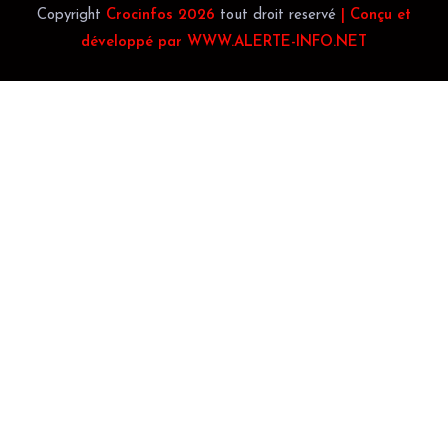
Copyright
Crocinfos 2026
tout droit reservé
| Conçu et
développé par WWW.ALERTE-INFO.NET