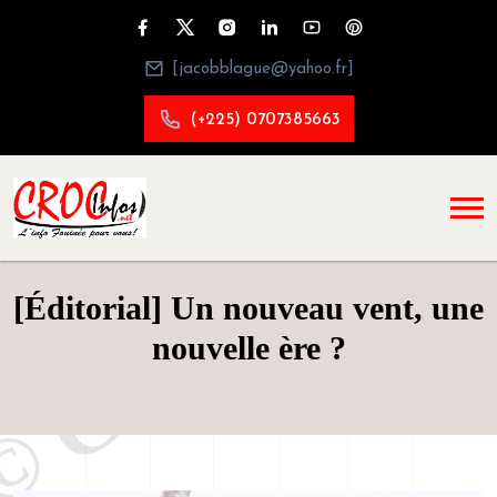
[jacobblague@yahoo.fr]
(+225) 0707385663
[Éditorial] Un nouveau vent, une
nouvelle ère ?