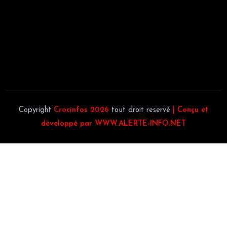
JACOB BLAGUÉ:
Téléphone:
(+225) 0707385663
Téléphone:
(+225) 0140697879
Copyright
Crocinfos 2026
tout droit reservé
| Conçu et
développé par WWW.ALERTE-INFO.NET