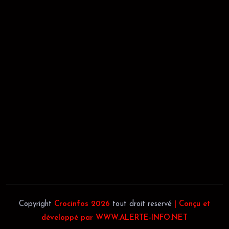
RÉCÉPISSÉ:
Dépôt au greffe: 24351/GTCA/ RC/2021 du
02/09/2021
REGISTRE DE COMMERCE:
RCCM: 021-B12-02738-CC: 21
58102H
JACOB BLAGUÉ:
Téléphone:
(+225) 0707385663
Téléphone:
(+225) 0140697879
Copyright
Crocinfos 2026
tout droit reservé
| Conçu et
développé par WWW.ALERTE-INFO.NET