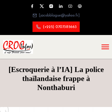
[jacobblague@yahoo.fr]
(+225) 0707385663
[Escroquerie à l’IA] La police
thaïlandaise frappe à
Nonthaburi