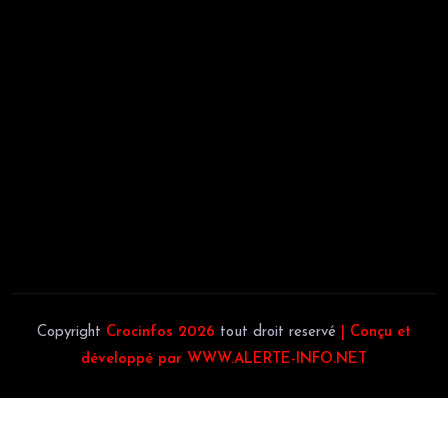
REGISTRE DE COMMERCE:
RCCM: 021-B12-02738-CC: 21
58102H
JACOB BLAGUÉ:
Téléphone:
(+225) 0707385663
Téléphone:
(+225) 0140697879
Copyright
Crocinfos 2026
tout droit reservé
| Conçu et
développé par WWW.ALERTE-INFO.NET