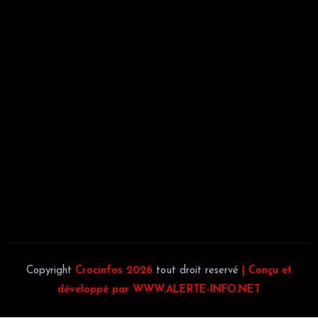
RÉCÉPISSÉ:
Dépôt au greffe: 24351/GTCA/ RC/2021 du
02/09/2021
REGISTRE DE COMMERCE:
RCCM: 021-B12-02738-CC: 21
58102H
JACOB BLAGUÉ:
Téléphone:
(+225) 0707385663
Téléphone:
(+225) 0140697879
Copyright
Crocinfos 2026
tout droit reservé
| Conçu et
développé par WWW.ALERTE-INFO.NET