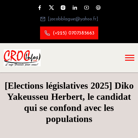
[jacobblague@yahoo.fr]
(+225) 0707385663
[Elections législatives 2025] Diko
Yakeusseu Herbert, le candidat
qui se confond avec les
populations