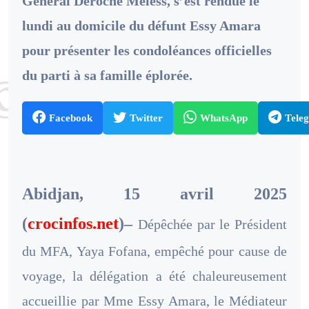
Général Deroche Méless, s’est rendue le
lundi au domicile du défunt Essy Amara
pour présenter les condoléances officielles
du parti à sa famille éplorée.
Facebook
Twitter
WhatsApp
Tele
Abidjan, 15 avril 2025
(
crocinfos.net
)–
Dépêchée par le Président
du MFA, Yaya Fofana, empêché pour cause de
voyage, la délégation a été chaleureusement
accueillie par Mme Essy Amara, le Médiateur