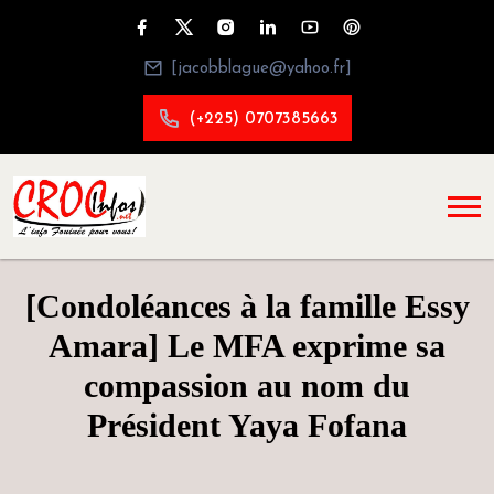
[jacobblague@yahoo.fr]
(+225) 0707385663
[Condoléances à la famille Essy
Amara] Le MFA exprime sa
compassion au nom du
Président Yaya Fofana