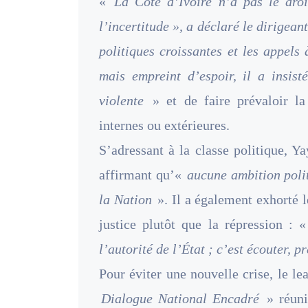
«
La Côte d’Ivoire n’a pas le dro
l’incertitude », a déclaré le dirigea
politiques croissantes et les appels
mais empreint d’espoir, il a insist
violente
» et de faire prévaloir la
internes ou extérieures.
S’adressant à la classe politique, Y
affirmant qu’«
aucune ambition polit
la Nation
». Il a également exhorté l
justice plutôt que la répression : 
l’autorité de l’État ; c’est écouter, p
Pour éviter une nouvelle crise, le 
Dialogue National Encadré
» réunis