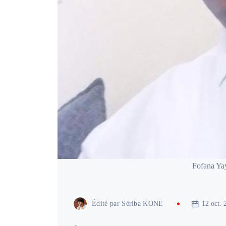
Fofana Ya
Édité par
Sériba KONE
12 oct. 