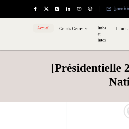
[jacob
Accueil
Infos
Grands Genres
Informa
et
Intox
[Présidentielle
Nat