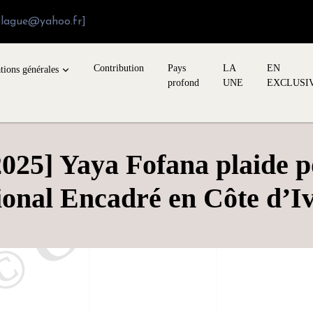
blague@yahoo.fr]
Contribution
Pays
LA
EN
tions générales
profond
UNE
EXCLUSI
 2025] Yaya Fofana plaide 
ional Encadré en Côte d’Iv