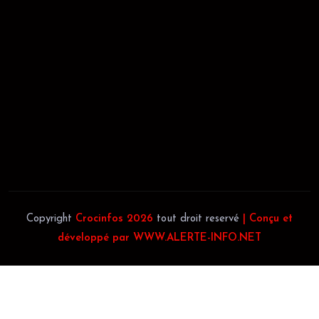
REGISTRE DE COMMERCE:
RCCM: 021-B12-02738-CC: 21
58102H
JACOB BLAGUÉ:
Téléphone:
(+225) 0707385663
Téléphone:
(+225) 0140697879
Copyright
Crocinfos 2026
tout droit reservé
| Conçu et
développé par WWW.ALERTE-INFO.NET