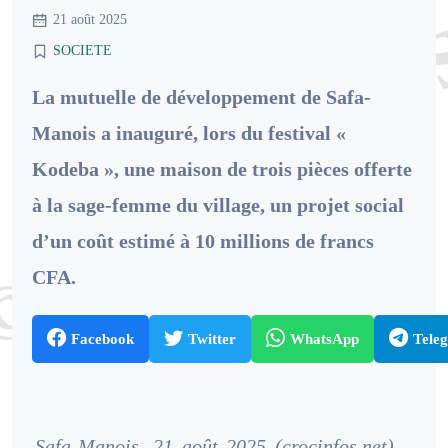
21 août 2025
SOCIETE
La mutuelle de développement de Safa-
Manois a inauguré, lors du festival «
Kodeba », une maison de trois pièces offerte
à la sage-femme du village, un projet social
d’un coût estimé à 10 millions de francs
CFA.
Facebook
Twitter
WhatsApp
Tele
Safa-Manois, 21 août 2025 (crocinfos.net)
–