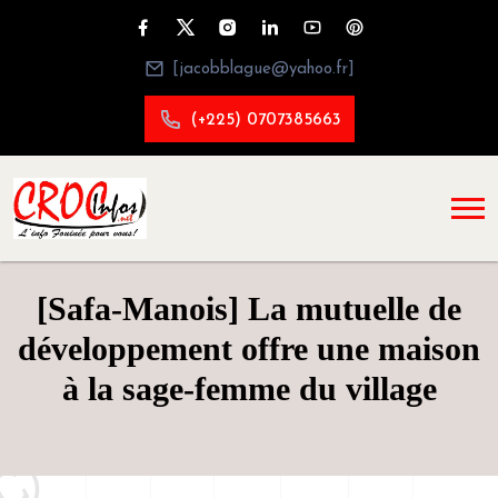
[jacobblague@yahoo.fr]
(+225) 0707385663
[Safa-Manois] La mutuelle de
développement offre une maison
à la sage-femme du village